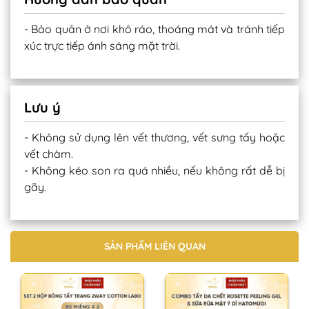
- Bảo quản ở nơi khô ráo, thoáng mát và tránh tiếp
xúc trực tiếp ánh sáng mặt trời.
Lưu ý
- Không sử dụng lên vết thương, vết sưng tấy hoặc
vết chàm.
- Không kéo son ra quá nhiều, nếu không rất dễ bị
gãy.
SẢN PHẨM LIÊN QUAN