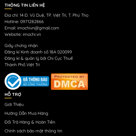
THÔNG TIN LIÊN HỆ
Địa chỉ: 14 Đ. Vũ Duệ, TP. Việt Trì, T. Phú Thọ
Hotline: 0971282866
Email: imochivn@gmail.com
Website: imochi.vn
Giấy chứng nhận
Đăng kí Kinh doanh số 18A 020099
Đăng kí & quản lý bởi Chi Cục Thuế
Thành Phố Việt Trì
HỖ TRỢ
Giới Thiệu
Hướng Dẫn Mua Hàng
Đổi Trả Hàng & Hoàn Tiền
Chính sách bảo mật thông tin