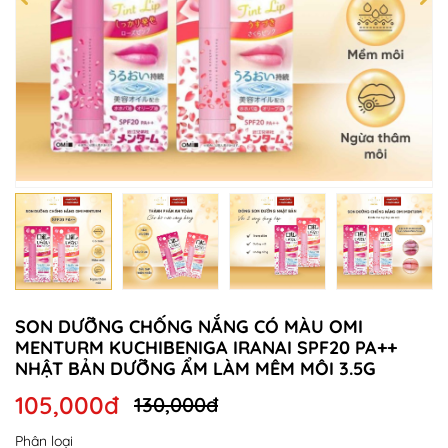
SON DƯỠNG CHỐNG NẮNG CÓ MÀU OMI
MENTURM KUCHIBENIGA IRANAI SPF20 PA++
NHẬT BẢN DƯỠNG ẨM LÀM MÊM MÔI 3.5G
105,000đ
130,000đ
Phân loại