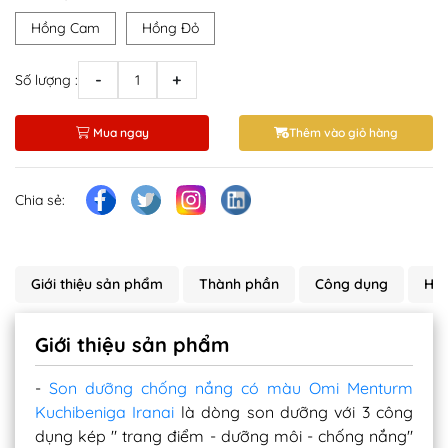
Hồng Cam
Hồng Đỏ
-
+
Số lượng :
Mua ngay
Thêm vào giỏ hàng
Chia sẻ:
Giới thiệu sản phẩm
Thành phần
Công dụng
Hướ
Giới thiệu sản phẩm
-
Son dưỡng chống nắng có màu Omi Menturm
Kuchibeniga Iranai
là dòng son dưỡng với 3 công
dụng kép " trang điểm - dưỡng môi - chống nắng"