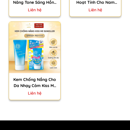
Nâng Tone Sáng Hồng
Hoạt Tính Cho Nam
Omi Verdio SPF50+
Kose Men`s Softymo
Liên hệ
Liên hệ
PA++++ Nhật Bản Bảo
Nhật Bản Làm Sạch
Vệ Da Nhạy Cảm 50-
Bã Nhờn Cấp Ẩm 130g
80g
Kem Chống Nắng Cho
Da Nhạy Cảm Kiss Me
Sunkiller Essence
Liên hệ
SPF50+ PA++++ Nhật
Bản Dưỡng Ẩm Bảo Vệ
Da 50g