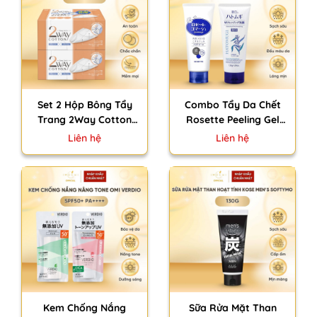
Set 2 Hộp Bông Tẩy
Combo Tẩy Da Chết
Trang 2Way Cotton
Rosette Peeling Gel
Labo Nhật Bản Hai
120g & Sữa Rửa Mặt Ý
Liên hệ
Liên hệ
Mặt Siêu Mịn (80 Miếng
Dĩ Dành Cho Da Dầu
x 2)
Hatomugi 130g Nhật
Bản
Kem Chống Nắng
Sữa Rửa Mặt Than