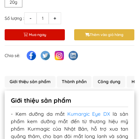
20g
-
+
Số lượng :
Mua ngay
Thêm vào giỏ hàng
Chia sẻ:
Giới thiệu sản phẩm
Thành phần
Công dụng
Hướ
Giới thiệu sản phẩm
- Kem dưỡng da mắt
Kumargic Eye DX
là sản
phẩm kem dưỡng mắt đến từ thương hiệu mỹ
phẩm Kurmagic của Nhật Bản, hỗ trợ xua tan
quầng thâm, cho bạn đôi mắt long lanh và sáng