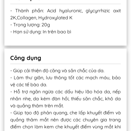
- Thành phần: Acid hyaluronic, glycyrrhizic axit
2K,Collagen, Hydroxylated K
- Trọng lượng: 20g
- Hạn sử dụng: In trên bao bì
Công dụng
- Giúp cải thiện độ căng và săn chắc của da.
- Làm thư giãn, lưu thông tốt các mạch máu, bảo
vệ các tế bào da.
- Hỗ trợ ngăn ngừa các dấu hiệu lão hóa da, nếp
nhăn nhẹ, da kém đàn hồi, thiếu săn chắc, khô da
và quầng thâm trên mắt.
- Giúp tạo độ phản quang, che lấp khuyết điểm và
quầng thâm mắt nên được các chuyên gia trang
điểm chọn làm kem che khuyết điểm vùng mắt khi