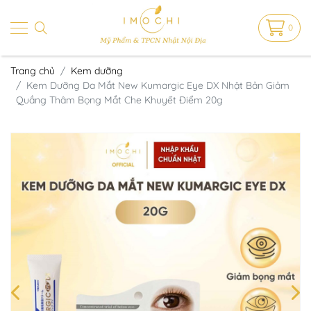
0
Trang chủ
Kem dưỡng
Kem Dưỡng Da Mắt New Kumargic Eye DX Nhật Bản Giảm
Quầng Thâm Bọng Mắt Che Khuyết Điểm 20g