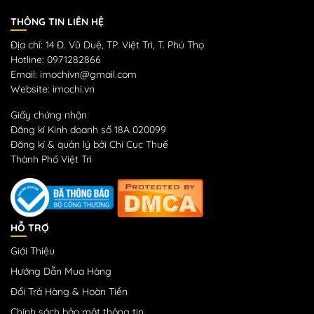
THÔNG TIN LIÊN HỆ
Địa chỉ: 14 Đ. Vũ Duệ, TP. Việt Trì, T. Phú Thọ
Hotline: 0971282866
Email: imochivn@gmail.com
Website: imochi.vn
Giấy chứng nhận
Đăng kí Kinh doanh số 18A 020099
Đăng kí & quản lý bởi Chi Cục Thuế
Thành Phố Việt Trì
HỖ TRỢ
Giới Thiệu
Hướng Dẫn Mua Hàng
Đổi Trả Hàng & Hoàn Tiền
Chính sách bảo mật thông tin