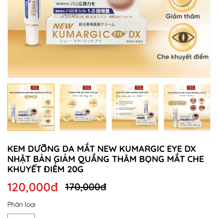
KEM DƯỠNG DA MẮT NEW KUMARGIC EYE DX
NHẬT BẢN GIẢM QUẦNG THÂM BỌNG MẮT CHE
KHUYẾT ĐIỂM 20G
120,000đ
170,000đ
Phân loại