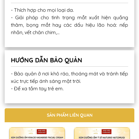
- Thích hợp cho mọi loại da.
- Giải pháp cho tình trạng mắt xuất hiện quầng
thâm, bọng mắt hay các dấu hiệu lão hoá: nếp
nhăn, vết chân chim,...
HƯỚNG DẪN BẢO QUẢN
- Bảo quản ở nơi khô ráo, thoáng mát và tránh tiếp
xúc trực tiếp ánh sáng mặt trời.
- Để xa tầm tay trẻ em.
SẢN PHẨM LIÊN QUAN