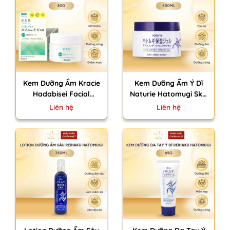
Kem Dưỡng Ẩm Kracie
Kem Dưỡng Ẩm Ý Dĩ
Hadabisei Facial
Naturie Hatomugi Skin
Cream Nhật Bản Mờ
Conditioning Nhật Bản
Liên hệ
Liên hệ
Thâm Sáng Da Cho Da
Làm Dịu Giúp Da Sáng
Dầu Mụn 50g
Mịn 180g