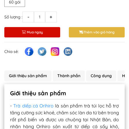
60 gói
-
+
Số lượng :
Mua ngay
Thêm vào giỏ hàng
Chia sẻ:
Giới thiệu sản phẩm
Thành phần
Công dụng
Hướ
Giới thiệu sản phẩm
-
Trà diếp cá Orihiro
là sản phẩm trà túi lọc hỗ trợ
tăng cường sức khoẻ, chăm sóc làn da từ bên trong
rất phổ biến và được ưa chuộng tại Nhật Bản, do
nhãn hàng Orihiro sản xuất từ diếp cá sấy khô,