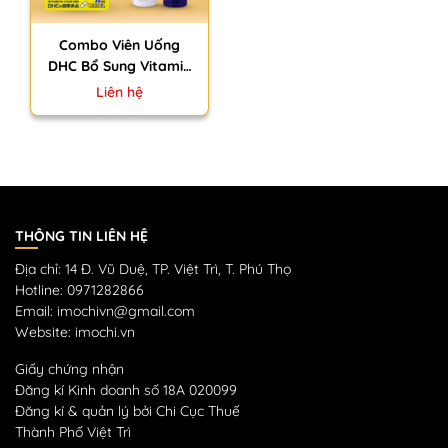
Combo Viên Uống
DHC Bổ Sung Vitamin
C 30 Ngày + Sữa Rửa
Liên hệ
Mặt Ý Dĩ Hatomugi
130g Nhật Bản
THÔNG TIN LIÊN HỆ
Địa chỉ: 14 Đ. Vũ Duệ, TP. Việt Trì, T. Phú Thọ
Hotline: 0971282866
Email: imochivn@gmail.com
Website: imochi.vn
Giấy chứng nhận
Đăng kí Kinh doanh số 18A 020099
Đăng kí & quản lý bởi Chi Cục Thuế
Thành Phố Việt Trì