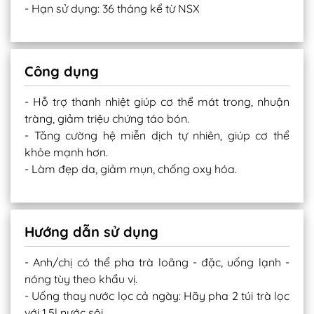
- Hạn sử dụng: 36 tháng kể từ NSX
Công dụng
- Hỗ trợ thanh nhiệt giúp cơ thể mát trong, nhuận
tràng, giảm triệu chứng táo bón.
- Tăng cường hệ miễn dịch tự nhiên, giúp cơ thể
khỏe mạnh hơn.
- Làm đẹp da, giảm mụn, chống oxy hóa.
Hướng dẫn sử dụng
- Anh/chị có thể pha trà loãng - đặc, uống lạnh -
nóng tùy theo khẩu vị.
- Uống thay nước lọc cả ngày: Hãy pha 2 túi trà lọc
với 1.5l nước sôi.