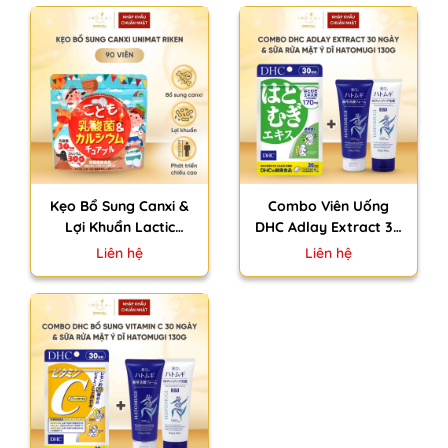
Kẹo Bổ Sung Canxi &
Combo Viên Uống
Lợi Khuẩn Lactic
DHC Adlay Extract 30
Unimat Riken Nhật
Ngày + Sữa Rửa Mặt Ý
Liên hệ
Liên hệ
Bản Giúp Bé Phát Triển
Dĩ Hatomugi 130g
Chiều Cao 90 Viên
Nhật Bản