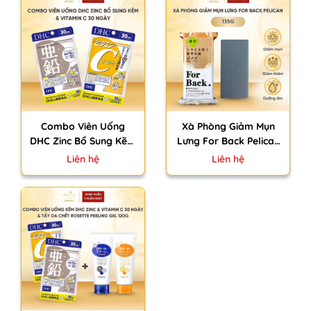
Combo Viên Uống
Xà Phòng Giảm Mụn
DHC Zinc Bổ Sung Kẽm
Lưng For Back Pelican
& Vitamin C 30 Ngày
Medicated Soap Nhật
Liên hệ
Liên hệ
Nhật Bản
Bản Kiềm Dầu Dưỡng
Ẩm 135g