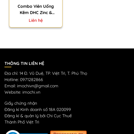
Combo Viên Uống
Kẽm DHC Zinc &
Vitamin C 30 Ngày +
Liên hệ
Tẩy Da Chết Rosette
Peeling Gel 120g Nhật
Bản
THÔNG TIN LIÊN HỆ
Địa chỉ: 14 Đ. Vũ Duệ, TP. Việt Trì, T. Phú Thọ
Hotline: 0971282866
Email: imochivn@gmail.com
Website: imochi.vn
Giấy chứng nhận
Đăng kí Kinh doanh số 18A 020099
Đăng kí & quản lý bởi Chi Cục Thuế
Thành Phố Việt Trì