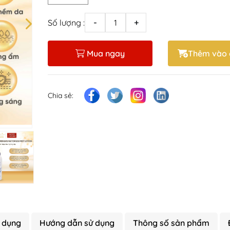
Số lượng :
-
+
Mua ngay
Thêm vào 
Chia sẻ:
 dụng
Hướng dẫn sử dụng
Thông số sản phẩm