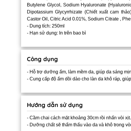
Butylene Glycol, Sodium Hyaluronate (Hyaluronic
Dipotassium Glycyrrhizate (Chiết xuất cam thả
Castor Oil, Citric Acid 0.01%, Sodium Citrate , 
- Dung tích: 250ml
- Hạn sử dụng: In trên bao bì
Công dụng
- Hỗ trợ dưỡng ẩm, làm mềm da, giúp da sáng mịn
- Cung cấp độ ẩm dồi dào cho làn da khô ráp, gi
Hướng dẫn sử dụng
- Cầm chai cách mặt khoảng 30cm rồi nhấn vòi xịt.
- Dưỡng chất sẽ thẩm thấu vào da và khô trong vò