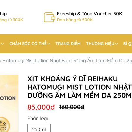
hip
Freeship & Tặng Voucher 30K
àng từ 300K
Đơn hàng từ 500K
A
CHĂM SÓC CƠ THỂ
TRANG ĐIỂM
THƯƠNG HIỆU
BÍ 
ku Hatomugi Mist Lotion Nhật Bản Dưỡng Ẩm Làm Mềm Da 2
XỊT KHOÁNG Ý DĨ REIHAKU
HATOMUGI MIST LOTION NHẬT
DƯỠNG ẨM LÀM MỀM DA 250M
85,000đ
160,000đ
Phân loại
250ml