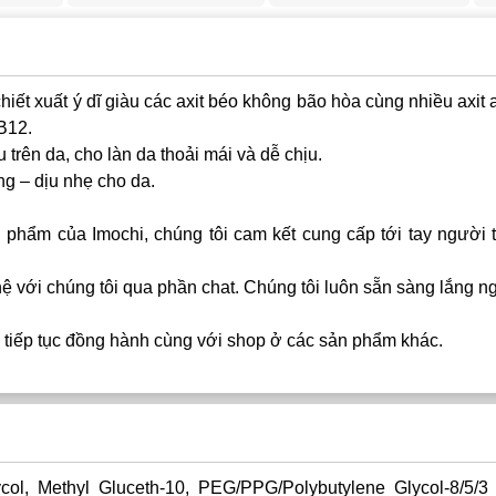
hiết xuất ý dĩ giàu các axit béo không bão hòa cùng nhiều axit a
B12.
trên da, cho làn da thoải mái và dễ chịu.
g – dịu nhẹ cho da.
phẩm của Imochi, chúng tôi cam kết cung cấp tới tay người 
ệ với chúng tôi qua phần chat. Chúng tôi luôn sẵn sàng lắng n
 tiếp tục đồng hành cùng với shop ở các sản phẩm khác.
col, Methyl Gluceth-10, PEG/PPG/Polybutylene Glycol-8/5/3 