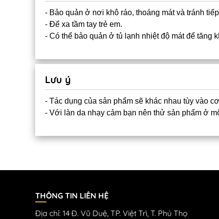
- Bảo quản ở nơi khô ráo, thoáng mát và tránh tiếp 
- Để xa tầm tay trẻ em.
- Có thể bảo quản ở tủ lạnh nhiệt độ mát để tăng 
Lưu ý
- Tác dụng của sản phẩm sẽ khác nhau tùy vào cơ
- Với làn da nhạy cảm bạn nên thử sản phẩm ở mộ
THÔNG TIN LIÊN HỆ
Địa chỉ: 14 Đ. Vũ Duệ, TP. Việt Trì, T. Phú Thọ