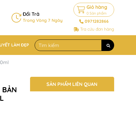
Giỏ hàng
Đổi Trả
0
Sản phẩm
Trong Vòng 7 Ngày
0971282866
Tra cứu đơn hàng
QUYẾT LÀM ĐẸP
50ml
SẢN PHẨM LIÊN QUAN
 BẢN
L