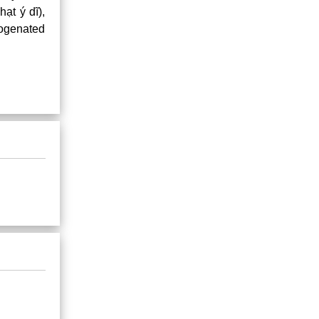
ạt ý dĩ),
rogenated