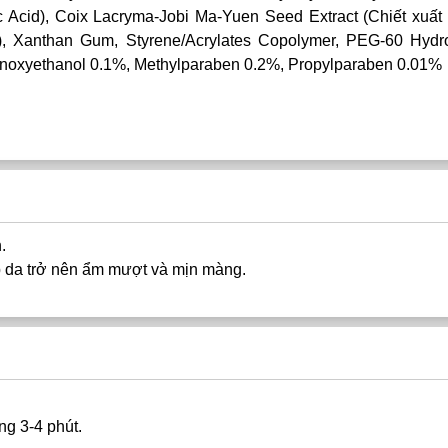
 Acid), Coix Lacryma-Jobi Ma-Yuen Seed Extract (Chiết xuất h
o), Xanthan Gum, Styrene/Acrylates Copolymer, PEG-60 Hyd
Phenoxyethanol 0.1%, Methylparaben 0.2%, Propylparaben 0.01%
.
úp da trở nên ẩm mượt và mịn màng.
ng 3-4 phút.