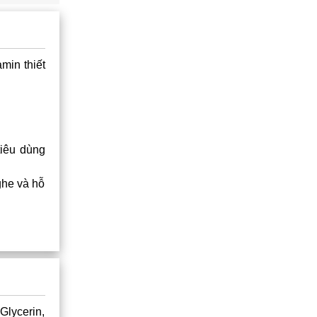
min thiết
tiêu dùng
ghe và hỗ
Glycerin,