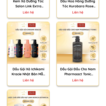
Kem Xả Dưỡng Tóc
Dầu Hoa Hồng Dưỡng
Salon Link Extra
Tóc Kurobara Rose
Treatment Nhật Bản
Oil Botanical Nhật Bản
Liên hệ
Liên hệ
Giúp Tóc Mềm Mượt
Ủ Tóc Dưỡng Da Body
Chắc Khoẻ Tại Nhà
Móng Tay 60ml
250g
Dầu Gội Xả Ichikami
Dầu Gội Đầu Cho Nam
Kracie Nhật Bản Mẫu
Pharmaact Tonic
Mới Dưỡng Ẩm Cho
Kumano Yushi Nhật
Liên hệ
Liên hệ
Tóc Suôn Mượt Óng Ả
Bản Hương Bạc Hà
480ml
Mát Lạnh Làm Sạch
Sâu 550ml