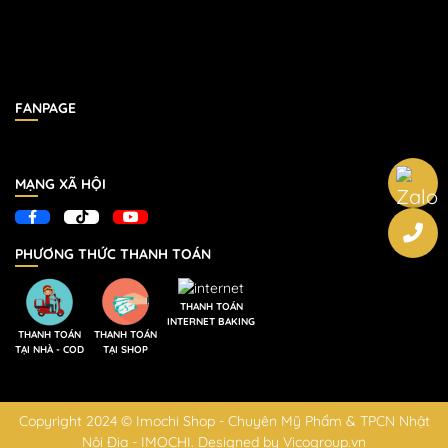
FANPAGE
MẠNG XÃ HỘI
PHƯƠNG THỨC THANH TOÁN
THANH TOÁN
INTERNET BAKING
THANH TOÁN
THANH TOÁN
TẠI NHÀ - COD
TẠI SHOP
Copyright 2024 © Imochi Shop - Chuyên Mỹ Phẩm & TPCN Nhật
Nội Địa - IMOCHI. Designed by Vicogroup.vn