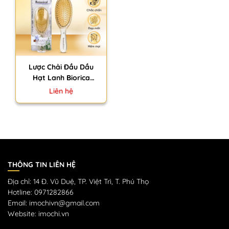
Lược Chải Đầu Dầu
Hạt Lanh Biorica
Botanical Amani Oil
Liên hệ
Nhật Bản Chăm Sóc
Da Đầu
THÔNG TIN LIÊN HỆ
Địa chỉ: 14 Đ. Vũ Duệ, TP. Việt Trì, T. Phú Thọ
Hotline: 0971282866
Email: imochivn@gmail.com
Website: imochi.vn