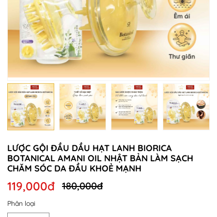
LƯỢC GỘI ĐẦU DẦU HẠT LANH BIORICA
BOTANICAL AMANI OIL NHẬT BẢN LÀM SẠCH
CHĂM SÓC DA ĐẦU KHOẺ MẠNH
119,000đ
180,000đ
Phân loại