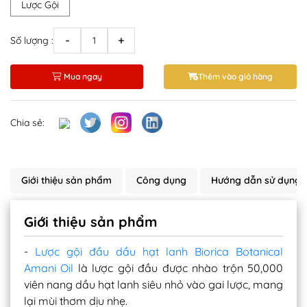
Lược Gội
-
+
Số lượng :
Mua ngay
Thêm vào giỏ hàng
Chia sẻ:
Giới thiệu sản phẩm
Công dụng
Hướng dẫn sử dụng
Giới thiệu sản phẩm
-
Lược gội đầu dầu hạt lanh Biorica Botanical
Amani Oil
là lược gội đầu được nhào trộn 50,000
viên nang dầu hạt lanh siêu nhỏ vào gai lược, mang
lại mùi thơm dịu nhẹ.