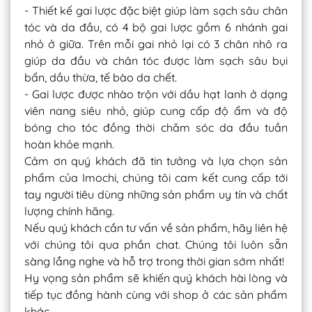
- Thiết kế gai lược đặc biệt giúp làm sạch sâu chân
tóc và da đầu, có 4 bộ gai lược gồm 6 nhánh gai
nhỏ ở giữa. Trên mỗi gai nhỏ lại có 3 chân nhô ra
giúp da đầu và chân tóc được làm sạch sâu bụi
bẩn, dầu thừa, tế bào da chết.
- Gai lược được nhào trộn với dầu hạt lanh ở dạng
viên nang siêu nhỏ, giúp cung cấp độ ẩm và độ
bóng cho tóc đồng thời chăm sóc da đầu tuần
hoàn khỏe mạnh.
Cảm ơn quý khách đã tin tưởng và lựa chọn sản
phẩm của Imochi, chúng tôi cam kết cung cấp tới
tay người tiêu dùng những sản phẩm uy tín và chất
lượng chính hãng.
Nếu quý khách cần tư vấn về sản phẩm, hãy liên hệ
với chúng tôi qua phần chat. Chúng tôi luôn sẵn
sàng lắng nghe và hỗ trợ trong thời gian sớm nhất!
Hy vọng sản phẩm sẽ khiến quý khách hài lòng và
tiếp tục đồng hành cùng với shop ở các sản phẩm
khác.