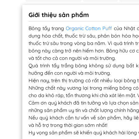
Giới thiệu sản phẩm
Bông tẩy trang
Organic Cotton Puff
của Nhật 
dụng hóa chất, thuốc trừ sâu, phân bón hóa họ
thuốc trừ sâu trong vòng ba năm. Vì quá trình t
bông này càng trở nên hiếm hơn. Bông hữu cơ ch
và tốt cho cả con người và môi trường.
Quá trình tẩy trắng bông không sử dụng bất 
hưởng đến con người và môi trường.
Hiện nay, trên thị trường có rất nhiều loại bông 
Những chất này vương lại trong miếng bông có t
cho da khô ráp, tổn thương khi chà xát lên mặt.
Cảm ơn quý khách đã tin tưởng và lựa chọn sản 
những sản phẩm uy tín và chất lượng chính hãng
Nếu quý khách cần tư vấn về sản phẩm, hãy liê
và hỗ trợ trong thời gian sớm nhất!
Hy vọng sản phẩm sẽ khiến quý khách hài lòng 