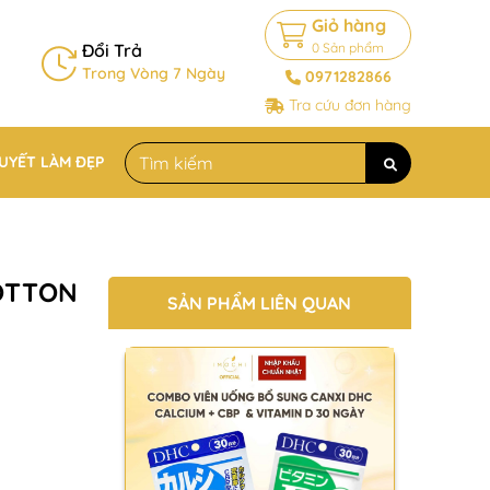
Giỏ hàng
Đổi Trả
0
Sản phẩm
Trong Vòng 7 Ngày
0971282866
Tra cứu đơn hàng
QUYẾT LÀM ĐẸP
OTTON
SẢN PHẨM LIÊN QUAN