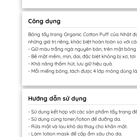
Công dụng
Bông tẩy trang Organic Cotton Puff của Nhật đ
những giá trị riêng, khác biệt hoàn toàn so với c
- Giữ màu trắng ngà nguyên bản, trên mặt bôn
- Bề mặt mềm, mịn, dai, đặc biệt không bị xơ, tơ
- Khả năng thấm hút, lưu giữ hiệu quả.
- Mỗi miếng bông, tách được 4 lớp mỏng dùng làm
Hướng dẫn sử dụng
- Sử dụng kết hợp với các sản phẩm tẩy trang đ
- Sử dụng cùng toner/lotion để dưỡng da.
- Rửa mặt và lau khô da thay cho khăn mặt.
- Làm lotion mask để cấp ẩm sâu cho da.