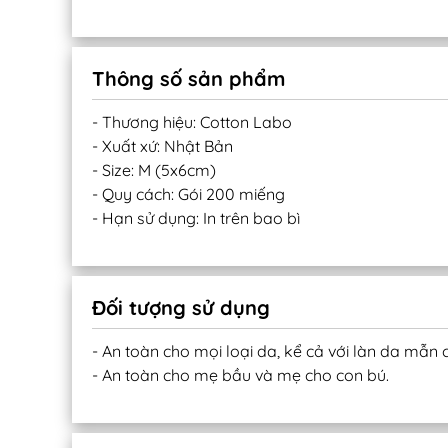
Thông số sản phẩm
- Thương hiệu: Cotton Labo
- Xuất xứ: Nhật Bản
- Size: M (5x6cm)
- Quy cách: Gói 200 miếng
- Hạn sử dụng: In trên bao bì
Đối tượng sử dụng
- An toàn cho mọi loại da, kể cả với làn da mẫn
- An toàn cho mẹ bầu và mẹ cho con bú.