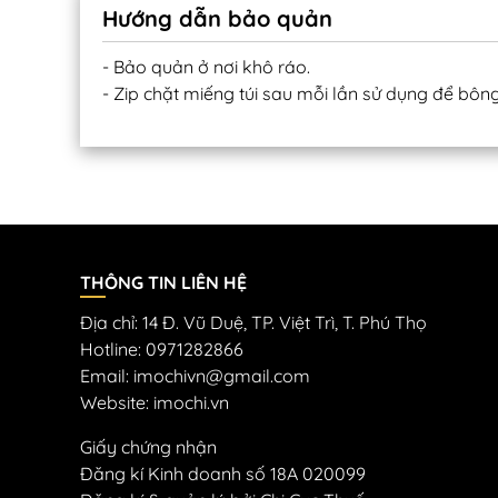
Hướng dẫn bảo quản
- Bảo quản ở nơi khô ráo.
- Zip chặt miếng túi sau mỗi lần sử dụng để bôn
THÔNG TIN LIÊN HỆ
Địa chỉ: 14 Đ. Vũ Duệ, TP. Việt Trì, T. Phú Thọ
Hotline: 0971282866
Email: imochivn@gmail.com
Website: imochi.vn
Giấy chứng nhận
Đăng kí Kinh doanh số 18A 020099