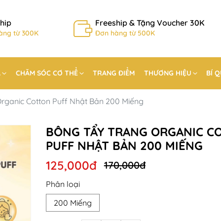
hip
Freeship & Tặng Voucher 30K
àng từ 300K
Đơn hàng từ 500K
A
CHĂM SÓC CƠ THỂ
TRANG ĐIỂM
THƯƠNG HIỆU
BÍ 
rganic Cotton Puff Nhật Bản 200 Miếng
BÔNG TẨY TRANG ORGANIC C
PUFF NHẬT BẢN 200 MIẾNG
125,000đ
170,000đ
Phân loại
200 Miếng