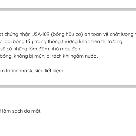
ạt chứng nhận JSA-189 (bông hữu cơ) an toàn về chất lượn
ác loại bông tẩy trang thông thường khác trên thị trường.
g sẽ có những lốm đốm nhỏ màu đen.
i bông, không bị mủn, bị rách khi ngấm nước .
 lotion mask, siêu tiết kiệm.
ể làm sạch da mặt.