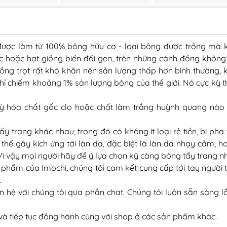
được làm từ 100% bông hữu cơ - loại bông được trồng mà 
c hoặc hạt giống biến đổi gen, trên những cánh đồng khôn
rồng trọt rất khó khăn nên sản lượng thấp hơn bình thường, k
ỉ chiếm khoảng 1% sản lượng bông của thế giới. Nó cực kỳ t
kỳ hóa chất gốc clo hoặc chất làm trắng huỳnh quang nào
tẩy trang khác nhau, trong đó có không ít loại rẻ tiền, bị pha 
hể gây kích ứng tới làn da, đặc biệt là làn da nhạy cảm, h
 Vì vậy mọi người hãy để ý lựa chọn kỹ càng bông tẩy trang n
phẩm của Imochi, chúng tôi cam kết cung cấp tới tay người 
.
n hệ với chúng tôi qua phần chat. Chúng tôi luôn sẵn sàng 
và tiếp tục đồng hành cùng với shop ở các sản phẩm khác.