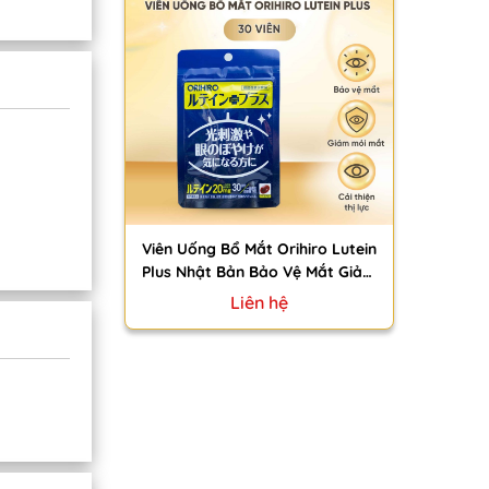
Viên Uống Bổ Mắt Orihiro Lutein
Plus Nhật Bản Bảo Vệ Mắt Giảm
Khô Mỏi Cải Thiện Thị Lực 30
Liên hệ
Viên