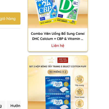
giỏ hàng
Combo Viên Uống Bổ Sung Canxi
DHC Calcium + CBP & Vitamin D
30 Ngày Nhật Bản
Liên hệ
g
Hướng dẫn bảo quản