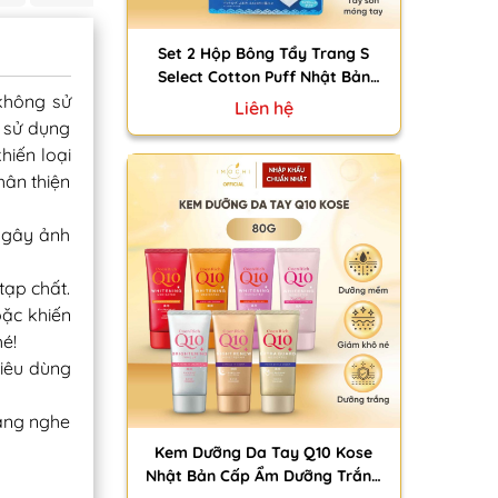
Set 2 Hộp Bông Tẩy Trang S
Select Cotton Puff Nhật Bản
không sử
Làm Sạch Da Tẩy Sơn Móng Tay
Liên hệ
(80 Miếng x 2)
g sử dụng
hiến loại
hân thiện
 gây ảnh
tạp chất.
oặc khiến
hé!
tiêu dùng
lắng nghe
Kem Dưỡng Da Tay Q10 Kose
Nhật Bản Cấp Ẩm Dưỡng Trắng