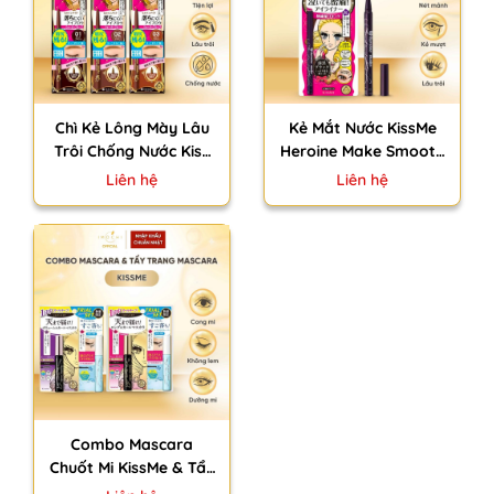
Chì Kẻ Lông Mày Lâu
Kẻ Mắt Nước KissMe
Trôi Chống Nước Kiss
Heroine Make Smooth
Me Heroine Make
Liquid Eyeliner Super
Liên hệ
Liên hệ
Quick Eyebrow Nhật
Keep Nhật Bản Nét
Bản 0.07g
Mảnh Mượt Lâu Trôi
0.4ml
Combo Mascara
Chuốt Mi KissMe & Tẩy
Trang Mascara KissMe