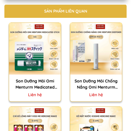
SẢN PHẨM LIÊN QUAN
Son Dưỡng Môi Omi
Son Dưỡng Môi Chống
Menturm Medicated
Nắng Omi Menturm
Stick Nhật Bản Làm
Deepner SPF20 PA++
Liên hệ
Liên hệ
Mềm Giảm Nứt Nẻ Khô
Nhật Bản Làm Mềm
Môi 4g
Giảm Thâm Nẻ 2.3g