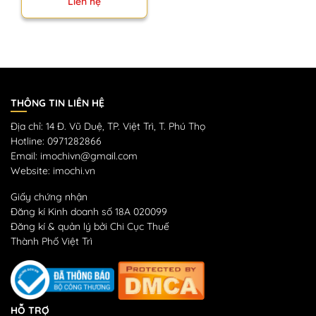
Liên hệ
Heroine Nhật Bản
THÔNG TIN LIÊN HỆ
Địa chỉ: 14 Đ. Vũ Duệ, TP. Việt Trì, T. Phú Thọ
Hotline: 0971282866
Email: imochivn@gmail.com
Website: imochi.vn
Giấy chứng nhận
Đăng kí Kinh doanh số 18A 020099
Đăng kí & quản lý bởi Chi Cục Thuế
Thành Phố Việt Trì
HỖ TRỢ