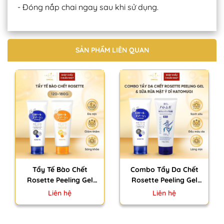
- Đóng nắp chai ngay sau khi sử dụng.
SẢN PHẨM LIÊN QUAN
Tẩy Tế Bào Chết
Combo Tẩy Da Chết
Rosette Peeling Gel
Rosette Peeling Gel
Nhật Bản Mẫu Mới
120g & Sữa Rửa Mặt Ý
Liên hệ
Liên hệ
Giảm Mụn Mờ Thâm
Dĩ Dành Cho Da Dầu
Dưỡng Sáng Đều Màu
Hatomugi 130g Nhật
Da 120-180g
Bản