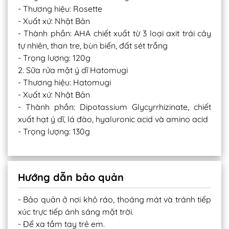
- Thương hiệu: Rosette
- Xuất xứ: Nhật Bản
- Thành phần: AHA chiết xuất từ 3 loại axit trái cây
tự nhiên, than tre, bùn biển, đất sét trắng
- Trọng lượng: 120g
2. Sữa rửa mặt ý dĩ Hatomugi
- Thương hiệu: Hatomugi
- Xuất xứ: Nhật Bản
- Thành phần: Dipotassium Glycyrrhizinate, chiết
xuất hạt ý dĩ, lá đào, hyaluronic acid và amino acid
- Trọng lượng: 130g
Hướng dẫn bảo quản
- Bảo quản ở nơi khô ráo, thoáng mát và tránh tiếp
xúc trực tiếp ánh sáng mặt trời.
- Để xa tầm tay trẻ em.