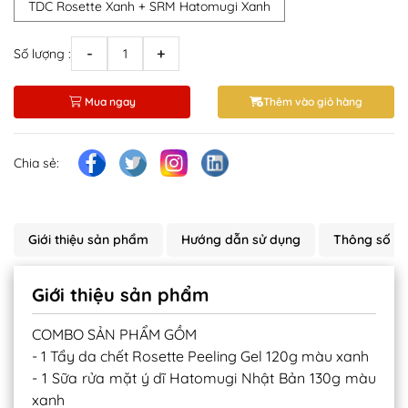
TDC Rosette Xanh + SRM Hatomugi Xanh
-
+
Số lượng :
Mua ngay
Thêm vào giỏ hàng
Chia sẻ:
Giới thiệu sản phẩm
Hướng dẫn sử dụng
Thông số s
Giới thiệu sản phẩm
COMBO SẢN PHẨM GỒM
- 1 Tẩy da chết Rosette Peeling Gel 120g màu xanh
- 1 Sữa rửa mặt ý dĩ Hatomugi Nhật Bản 130g màu
xanh