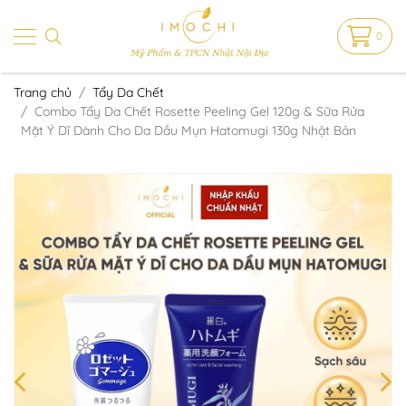
0
Trang chủ
Tẩy Da Chết
Combo Tẩy Da Chết Rosette Peeling Gel 120g & Sữa Rửa
Mặt Ý Dĩ Dành Cho Da Dầu Mụn Hatomugi 130g Nhật Bản