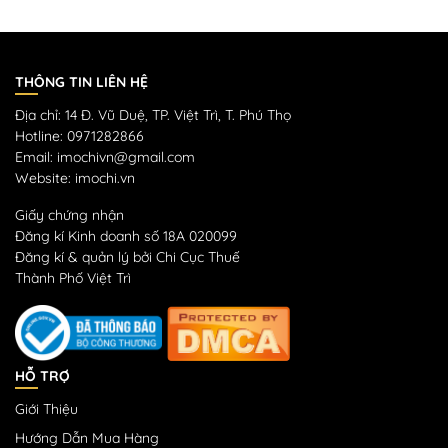
THÔNG TIN LIÊN HỆ
Địa chỉ: 14 Đ. Vũ Duệ, TP. Việt Trì, T. Phú Thọ
Hotline: 0971282866
Email: imochivn@gmail.com
Website: imochi.vn
Giấy chứng nhận
Đăng kí Kinh doanh số 18A 020099
Đăng kí & quản lý bởi Chi Cục Thuế
Thành Phố Việt Trì
HỖ TRỢ
Giới Thiệu
Hướng Dẫn Mua Hàng