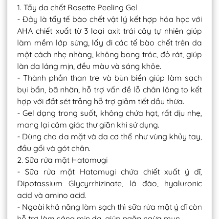
1. Tẩy da chết Rosette Peeling Gel
- Đây là tẩy tế bào chết vật lý kết hợp hóa học với
AHA chiết xuất từ 3 loại axit trái cây tự nhiên giúp
làm mềm lớp sừng, lấy đi các tế bào chết trên da
một cách nhẹ nhàng, không bong tróc, đỏ rát, giúp
làn da láng mịn, đều màu và sáng khỏe.
- Thành phần than tre và bùn biển giúp làm sạch
bụi bẩn, bã nhờn, hỗ trợ vấn đề lỗ chân lông to kết
hợp với đất sét trắng hỗ trợ giảm tiết dầu thừa.
- Gel dạng trong suốt, không chứa hạt, rất dịu nhẹ,
mang lại cảm giác thư giãn khi sử dụng.
- Dùng cho da mặt và da cơ thể như vùng khủy tay,
đầu gối và gót chân.
2. Sữa rửa mặt Hatomugi
- Sữa rửa mặt Hatomugi chứa chiết xuất ý dĩ,
Dipotassium Glycyrrhizinate, lá đào, hyaluronic
acid và amino acid.
- Ngoài khả năng làm sạch thì sữa rửa mặt ý dĩ còn
hỗ trợ làm sáng mịn da, giúp ngăn ngừa mụn.