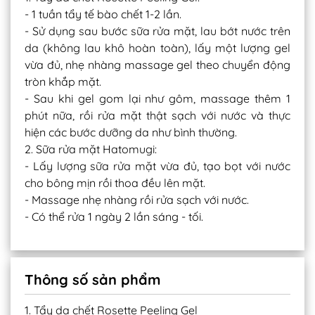
- 1 tuần tẩy tế bào chết 1-2 lần.
- Sử dụng sau bước sữa rửa mặt, lau bớt nước trên
da (không lau khô hoàn toàn), lấy một lượng gel
vừa đủ, nhẹ nhàng massage gel theo chuyển động
tròn khắp mặt.
- Sau khi gel gom lại như gôm, massage thêm 1
phút nữa, rồi rửa mặt thật sạch với nước và thực
hiện các bước dưỡng da như bình thường.
2. Sữa rửa mặt Hatomugi:
- Lấy lượng sữa rửa mặt vừa đủ, tạo bọt với nước
cho bông mịn rồi thoa đều lên mặt.
- Massage nhẹ nhàng rồi rửa sạch với nước.
- Có thể rửa 1 ngày 2 lần sáng - tối.
Thông số sản phẩm
1. Tẩy da chết Rosette Peeling Gel