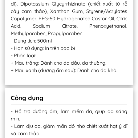
dĩ), Dipotassium Glycyrrhizinate (chiết xuất từ rễ
cây cam thảo), Xanthan Gum, Styrene/Acrylates
Copolymer, PEG-60 Hydrogenated Castor Oil, Citric
Acid, Sodium Citrate, Phenoxyethanol,
Methylparaben, Propylparaben.
- Dung tích: 500ml
- Hạn sử dụng: In trên bao bì
- Phân loại:
+ Màu trắng: Dành cho da dầu, da thường.
+ Màu xanh (dưỡng ẩm sâu): Dành cho da khô.
Công dụng
- Hỗ trợ dưỡng ẩm, làm mềm da, giúp da sáng
mịn.
- Làm dịu da, giảm mẩn đỏ nhờ chiết xuất hạt ý dĩ
và cam thảo.