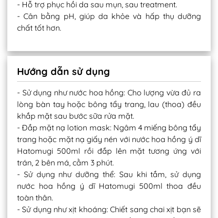
- Hỗ trợ phục hồi da sau mụn, sau treatment.
- Cân bằng pH, giúp da khỏe và hấp thụ dưỡng
chất tốt hơn.
Hướng dẫn sử dụng
- Sử dụng như nước hoa hồng: Cho lượng vừa đủ ra
lòng bàn tay hoặc bông tẩy trang, lau (thoa) đều
khắp mặt sau bước sữa rửa mặt.
- Đắp mặt nạ lotion mask: Ngâm 4 miếng bông tẩy
trang hoặc mặt nạ giấy nén với nước hoa hồng ý dĩ
Hatomugi 500ml rồi đắp lên mặt tương ứng với
trán, 2 bên má, cằm 3 phút.
- Sử dụng như dưỡng thể: Sau khi tắm, sử dụng
nước hoa hồng ý dĩ Hatomugi 500ml thoa đều
toàn thân.
- Sử dụng như xịt khoáng: Chiết sang chai xịt bạn sẽ