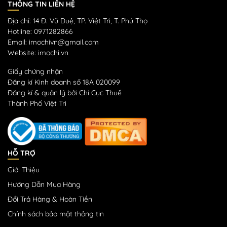
THÔNG TIN LIÊN HỆ
Địa chỉ: 14 Đ. Vũ Duệ, TP. Việt Trì, T. Phú Thọ
Hotline: 0971282866
Email: imochivn@gmail.com
Website: imochi.vn
Giấy chứng nhận
Đăng kí Kinh doanh số 18A 020099
Đăng kí & quản lý bởi Chi Cục Thuế
Thành Phố Việt Trì
HỖ TRỢ
Giới Thiệu
Hướng Dẫn Mua Hàng
Đổi Trả Hàng & Hoàn Tiền
Chính sách bảo mật thông tin