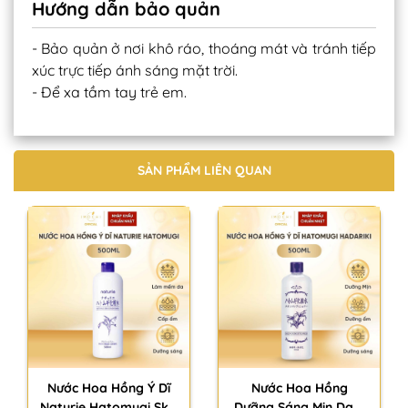
Hướng dẫn bảo quản
- Bảo quản ở nơi khô ráo, thoáng mát và tránh tiếp
xúc trực tiếp ánh sáng mặt trời.
- Để xa tầm tay trẻ em.
SẢN PHẨM LIÊN QUAN
Nước Hoa Hồng Ý Dĩ
Nước Hoa Hồng
Naturie Hatomugi Skin
Dưỡng Sáng Mịn Da Ý