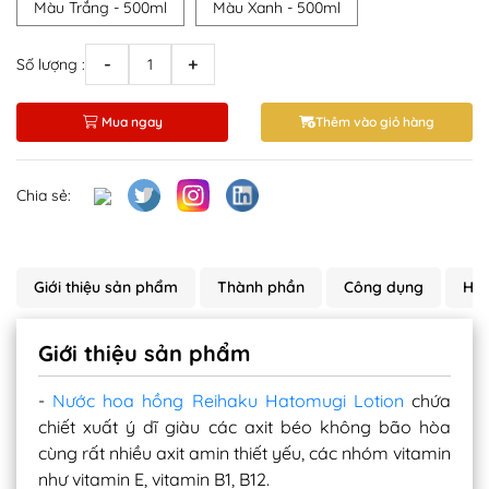
Màu Trắng - 500ml
Màu Xanh - 500ml
-
+
Số lượng :
Mua ngay
Thêm vào giỏ hàng
Chia sẻ:
Giới thiệu sản phẩm
Thành phần
Công dụng
Hướ
Giới thiệu sản phẩm
-
Nước hoa hồng Reihaku Hatomugi Lotion
chứa
chiết xuất ý dĩ giàu các axit béo không bão hòa
cùng rất nhiều axit amin thiết yếu, các nhóm vitamin
như vitamin E, vitamin B1, B12.